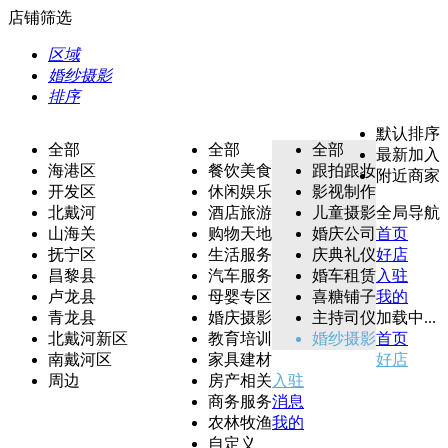
店铺筛选
区域
婚纱摄影
排序
默认排序
全部
全部
全部
最新加入
海港区
餐饮美食
跟拍跟妆
附近商家
开发区
休闲娱乐
影视制作
北戴河
酒店旅游
儿童摄影
全局导航
山海关
购物天地
婚庆公司
首页
抚宁区
生活服务
庆典礼仪
好店
昌黎县
汽车服务
婚车租赁
入驻
卢龙县
母婴专区
喜糖铺子
我的
青龙县
婚庆摄影
主持司仪
加载中...
北戴河新区
教育培训
婚纱摄影
首页
南戴河区
家具建材
好店
周边
房产相关
入驻
商务服务
消息
农林牧渔
我的
自定义