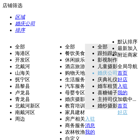
店铺筛选
区域
婚庆公司
排序
默认排序
全部
全部
全部
最新加入
海港区
餐饮美食
跟拍跟妆
附近商家
开发区
休闲娱乐
影视制作
北戴河
酒店旅游
儿童摄影
全局导航
山海关
购物天地
婚庆公司
首页
抚宁区
生活服务
庆典礼仪
好店
昌黎县
汽车服务
婚车租赁
入驻
卢龙县
母婴专区
喜糖铺子
我的
青龙县
婚庆摄影
主持司仪
加载中...
北戴河新区
教育培训
婚纱摄影
首页
南戴河区
家具建材
好店
周边
房产相关
入驻
商务服务
消息
农林牧渔
我的
自定义