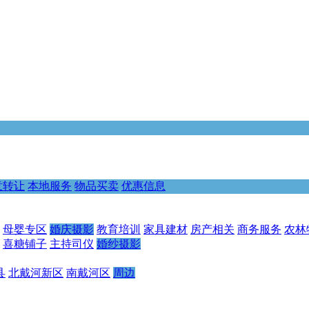
意转让
本地服务
物品买卖
优惠信息
母婴专区
婚庆摄影
教育培训
家具建材
房产相关
商务服务
农林
喜糖铺子
主持司仪
婚纱摄影
县
北戴河新区
南戴河区
周边