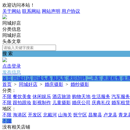
欢迎访问本站！
关于网站
联系网站
网站声明
用户协议
同城好店
分类信息
同城好店
头条文章
搜 索
点击登录
发布信息
首页
同城好店
同城头条
顺风车
求职招聘
二手车
房屋租售
生
首页
>
同城好店
>
婚庆摄影
>
婚纱摄影
分类：
不限
餐饮美食
休闲娱乐
酒店旅游
购物天地
生活服务
汽车服务
不限
跟拍跟妆
影视制作
儿童摄影
婚庆公司
庆典礼仪
婚车租赁
地区：
不限
海港区
开发区
北戴河
山海关
抚宁区
昌黎县
卢龙县
青龙
不限
没有相关店铺