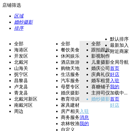
店铺筛选
区域
婚纱摄影
排序
默认排序
全部
全部
全部
最新加入
海港区
餐饮美食
跟拍跟妆
附近商家
开发区
休闲娱乐
影视制作
北戴河
酒店旅游
儿童摄影
全局导航
山海关
购物天地
婚庆公司
首页
抚宁区
生活服务
庆典礼仪
好店
昌黎县
汽车服务
婚车租赁
入驻
卢龙县
母婴专区
喜糖铺子
我的
青龙县
婚庆摄影
主持司仪
加载中...
北戴河新区
教育培训
婚纱摄影
首页
南戴河区
家具建材
好店
周边
房产相关
入驻
商务服务
消息
农林牧渔
我的
自定义