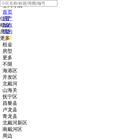
全局导航
首页
位置
房产
租金
发布
房型
我的
更多
位置
租金
房型
更多
不限
海港区
开发区
北戴河
山海关
抚宁区
昌黎县
卢龙县
青龙县
北戴河新区
南戴河区
周边