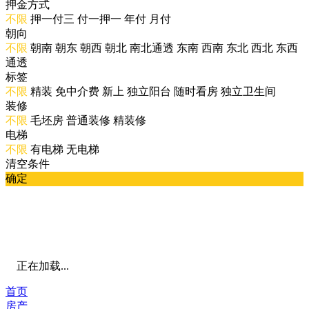
押金方式
不限
押一付三
付一押一
年付
月付
朝向
不限
朝南
朝东
朝西
朝北
南北通透
东南
西南
东北
西北
东西
通透
标签
不限
精装
免中介费
新上
独立阳台
随时看房
独立卫生间
装修
不限
毛坯房
普通装修
精装修
电梯
不限
有电梯
无电梯
清空条件
确定
正在加载...
首页
房产