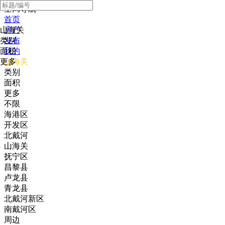
全局导航
首页
山海关
房产
类别
发布
面积
我的
更多
山海关
类别
面积
更多
不限
海港区
开发区
北戴河
山海关
抚宁区
昌黎县
卢龙县
青龙县
北戴河新区
南戴河区
周边