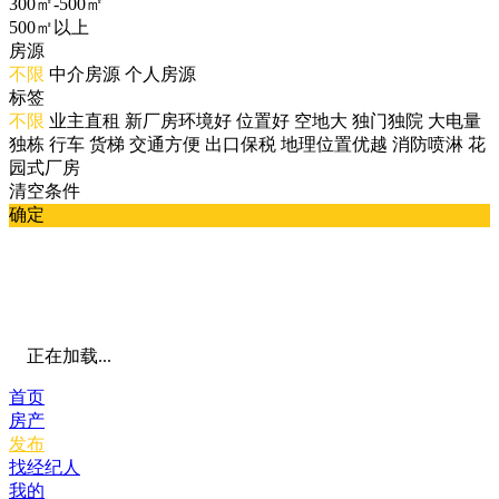
300㎡-500㎡
500㎡以上
房源
不限
中介房源
个人房源
标签
不限
业主直租
新厂房环境好
位置好
空地大
独门独院
大电量
独栋
行车
货梯
交通方便
出口保税
地理位置优越
消防喷淋
花
园式厂房
清空条件
确定
正在加载...
首页
房产
发布
找经纪人
我的