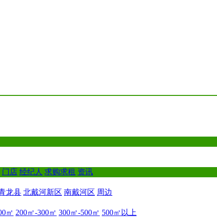
门店
经纪人
求购求租
资讯
青龙县
北戴河新区
南戴河区
周边
00㎡
200㎡-300㎡
300㎡-500㎡
500㎡以上