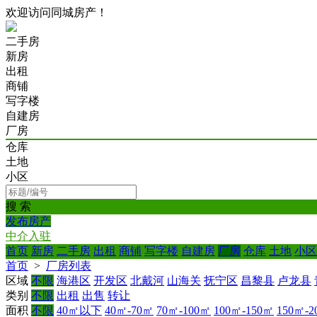
欢迎访问同城房产！
二手房
新房
出租
商铺
写字楼
自建房
厂房
仓库
土地
小区
搜 索
发布房产
中介入驻
首页
新房
二手房
出租
商铺
写字楼
自建房
厂房
仓库
土地
小区
首页
>
厂房列表
区域
不限
海港区
开发区
北戴河
山海关
抚宁区
昌黎县
卢龙县
类别
不限
出租
出售
转让
面积
不限
40㎡以下
40㎡-70㎡
70㎡-100㎡
100㎡-150㎡
150㎡-2