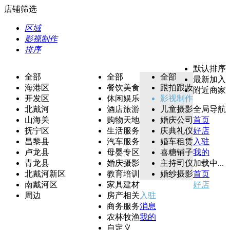
店铺筛选
区域
影视制作
排序
默认排序
全部
全部
全部
最新加入
海港区
餐饮美食
跟拍跟妆
附近商家
开发区
休闲娱乐
影视制作
北戴河
酒店旅游
儿童摄影
全局导航
山海关
购物天地
婚庆公司
首页
抚宁区
生活服务
庆典礼仪
好店
昌黎县
汽车服务
婚车租赁
入驻
卢龙县
母婴专区
喜糖铺子
我的
青龙县
婚庆摄影
主持司仪
加载中...
北戴河新区
教育培训
婚纱摄影
首页
南戴河区
家具建材
好店
周边
房产相关
入驻
商务服务
消息
农林牧渔
我的
自定义