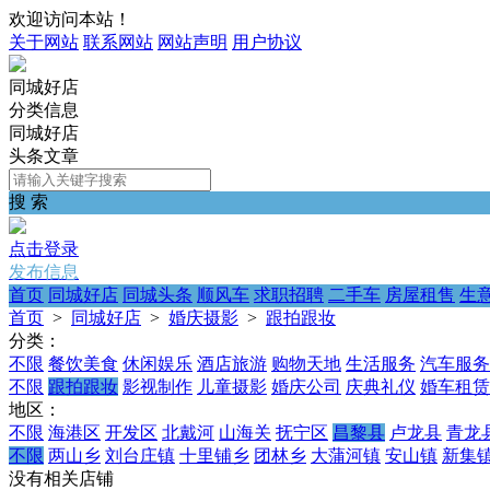
欢迎访问本站！
关于网站
联系网站
网站声明
用户协议
同城好店
分类信息
同城好店
头条文章
搜 索
点击登录
发布信息
首页
同城好店
同城头条
顺风车
求职招聘
二手车
房屋租售
生
首页
>
同城好店
>
婚庆摄影
>
跟拍跟妆
分类：
不限
餐饮美食
休闲娱乐
酒店旅游
购物天地
生活服务
汽车服务
不限
跟拍跟妆
影视制作
儿童摄影
婚庆公司
庆典礼仪
婚车租赁
地区：
不限
海港区
开发区
北戴河
山海关
抚宁区
昌黎县
卢龙县
青龙
不限
两山乡
刘台庄镇
十里铺乡
团林乡
大蒲河镇
安山镇
新集
没有相关店铺