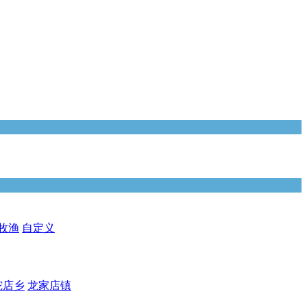
牧渔
自定义
坨店乡
龙家店镇