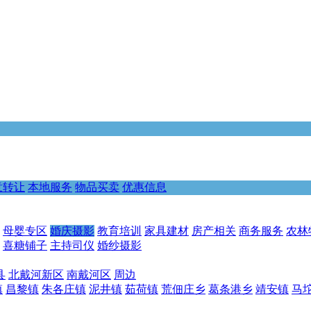
意转让
本地服务
物品买卖
优惠信息
母婴专区
婚庆摄影
教育培训
家具建材
房产相关
商务服务
农林
喜糖铺子
主持司仪
婚纱摄影
县
北戴河新区
南戴河区
周边
镇
昌黎镇
朱各庄镇
泥井镇
茹荷镇
荒佃庄乡
葛条港乡
靖安镇
马