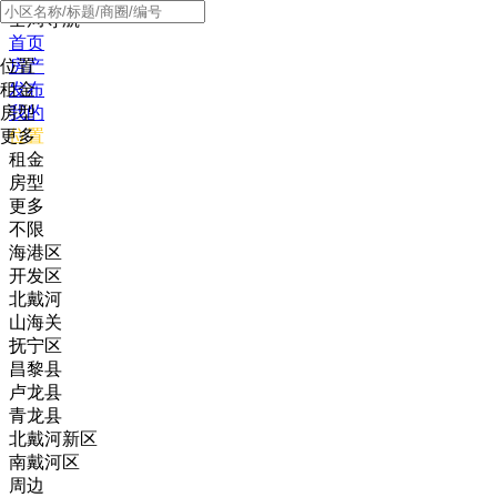
全局导航
首页
位置
房产
租金
发布
房型
我的
更多
位置
租金
房型
更多
不限
海港区
开发区
北戴河
山海关
抚宁区
昌黎县
卢龙县
青龙县
北戴河新区
南戴河区
周边