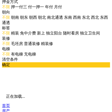
押金方式
不限
押一付三
付一押一
年付
月付
朝向
不限
朝南
朝东
朝西
朝北
南北通透
东南
西南
东北
西北
东西
通透
标签
不限
精装
免中介费
新上
独立阳台
随时看房
独立卫生间
装修
不限
毛坯房
普通装修
精装修
电梯
不限
有电梯
无电梯
清空条件
确定
正在加载...
首页
房产